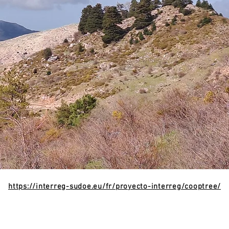
https://interreg-sudoe.eu/fr/proyecto-interreg/cooptree/