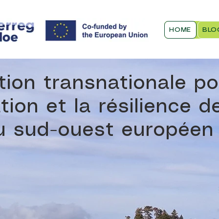
HOME
BLO
ion transnationale po
tion et la résilience d
du sud-ouest européen