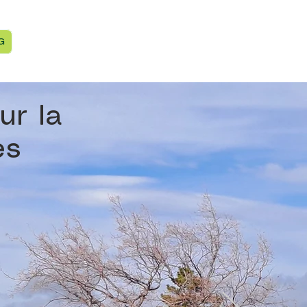
G
ur la
es